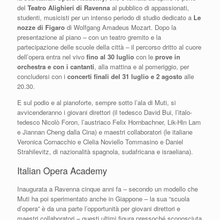
del
Teatro Alighieri di Ravenna
al pubblico di appassionati,
studenti, musicisti per un intenso periodo di studio dedicato a
Le
nozze di Figaro
di Wolfgang Amadeus Mozart. Dopo la
presentazione al piano – con un teatro gremito e la
partecipazione delle scuole della città – il percorso dritto al cuore
dell’opera entra nel vivo
fino al 30 luglio
con le
prove in
orchestra e con i cantanti
, alla mattina e al pomeriggio, per
concludersi con i
concerti finali del 31 luglio e 2 agosto
alle
20.30.
E sul podio e al pianoforte, sempre sotto l’ala di Muti, si
avvicenderanno i giovani direttori (il tedesco David Bui, l’italo-
tedesco Nicolò Foron, l’austriaco Felix Hornbachner, Lik-Hin Lam
e Jiannan Cheng dalla Cina) e maestri collaboratori (le italiane
Veronica Cornacchio e Clelia Noviello Tommasino e Daniel
Strahilevitz, di nazionalità spagnola, sudafricana e israeliana).
Italian Opera Academy
Inaugurata a Ravenna cinque anni fa – secondo un modello che
Muti ha poi sperimentato anche in Giappone – la sua “scuola
d’opera” è da una parte l’opportunità per giovani direttori e
maestri collaboratori – questi ultimi figura pressoché sconosciuta