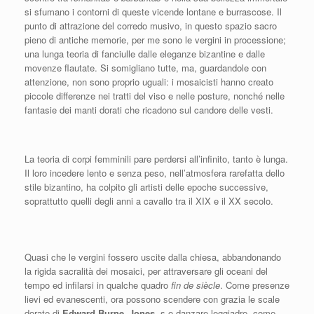
si sfumano i contorni di queste vicende lontane e burrascose. Il
punto di attrazione del corredo musivo, in questo spazio sacro
pieno di antiche memorie, per me sono le vergini in processione;
una lunga teoria di fanciulle dalle eleganze bizantine e dalle
movenze flautate. Si somigliano tutte, ma, guardandole con
attenzione, non sono proprio uguali: i mosaicisti hanno creato
piccole differenze nei tratti del viso e nelle posture, nonché nelle
fantasie dei manti dorati che ricadono sul candore delle vesti.
La teoria di corpi femminili pare perdersi all’infinito, tanto è lunga.
Il loro incedere lento e senza peso, nell’atmosfera rarefatta dello
stile bizantino, ha colpito gli artisti delle epoche successive,
soprattutto quelli degli anni a cavallo tra il XIX e il XX secolo.
Quasi che le vergini fossero uscite dalla chiesa, abbandonando
la rigida sacralità dei mosaici, per attraversare gli oceani del
tempo ed infilarsi in qualche quadro
fin de siècle
. Come presenze
lievi ed evanescenti, ora possono scendere con grazia le scale
dorate di
Edward Burne
–
Jones
, s o danzare leggiadre, come