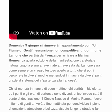
Domenica 9 giugno si rinnoverà l’appuntamento con “Un
Fiume di Genti”, escursione non competitiva lungo il fiume
Lamone che partirà da Faenza per arrivare a Marina
Romea
. La quarta edizione della manifestazione tra storia e
natura lungo la pianura ravennate attraversata dal Lamone sarà
come sempre un viaggio festoso aperto a tutti, che si potrà
percorrere in diversi modi e mettendosi in marcia da diversi punti
grazie al sistema della “partenza alla francese”.
Chi si metterà in marcia di buon mattino, chi partirà in bicicletta:
se i punti e gli orari di partenza sono diversi, unico invece sarà il
punto di destinazione, il Circolo Nautico di Marina Romea, “dove
il fiume di genti arriverà a fine mattinata per condividere il pieno
di emozioni, atmosfere e bellezza vissuto lungo la strada e far