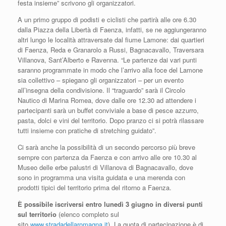
festa insieme” scrivono gli organizzatori.
A un primo gruppo di podisti e ciclisti che partirà alle ore 6.30
dalla Piazza della Libertà di Faenza, infatti, se ne aggiungeranno
altri lungo le località attraversate dal fiume Lamone: dai quartieri
di Faenza, Reda e Granarolo a Russi, Bagnacavallo, Traversara
Villanova, Sant’Alberto e Ravenna. “Le partenze dai vari punti
saranno programmate in modo che l’arrivo alla foce del Lamone
sia collettivo – spiegano gli organizzatori – per un evento
all’insegna della condivisione. Il “traguardo” sarà il Circolo
Nautico di Marina Romea, dove dalle ore 12.30 ad attendere i
partecipanti sarà un buffet conviviale a base di pesce azzurro,
pasta, dolci e vini del territorio. Dopo pranzo ci si potrà rilassare
tutti insieme con pratiche di stretching guidato”.
Ci sarà anche la possibilità di un secondo percorso più breve
sempre con partenza da Faenza e con arrivo alle ore 10.30 al
Museo delle erbe palustri di Villanova di Bagnacavallo, dove
sono in programma una visita guidata e una merenda con
prodotti tipici del territorio prima del ritorno a Faenza.
È possibile iscriversi entro lunedì 3 giugno in diversi punti
sul territorio
(elenco completo sul
sito
www.stradadellaromagna.it
). La quota di partecipazione è di