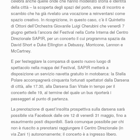
celebra anche quelle onde che hanno modellato storia e identità
della città – la scoperta degli spazi del porto, area di incontro e
scambio che ha già rivelato una vocazione a reinventarsi come
spazio creativo. In ricognizione, in questo caso, c’è il Quintetto
di Ottoni dell’Orchestra Giovanile Luigi Cherubini che venerdì 7
giugno getterà l’ancora del Festival nella Corte Interna del Centro
Direzionale SAPIR, per un concerto il cui programma spazia da
David Short e Duke Ellington a Debussy, Morricone, Lennon e
McCartney.
E per festeggiare la comparsa di questo nuovo luogo di
spettacolo nella mappa del Festival, SAPIR metterà a
disposizione un servizio navetta gratuito in motobarca: la Stella
Polare accompagnerà cinquanta fortunati spettatori dalla Darsena
di città, alle 17.30, alla Darsena San Vitale in tempo per il
concerto delle 19, al termine del quale un bus riporterà i
passeggeri al punto di partenza.
La prenotazione di quest’insolita prospettiva sulla darsena sarà
possibile via Facebook dalle ore 12 di venerdì 31 maggio, fino a
esaurimento posti disponibili. Sarà comunque possibile per chi
non è riuscito a prenotarsi raggiungere il Centro Direzionale (in
via Zani 1) autonomamente; il concerto è a ingresso libero.