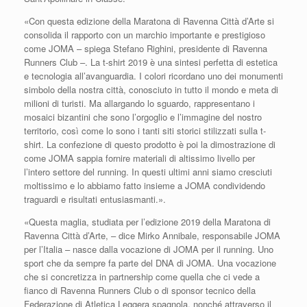
«Con questa edizione della Maratona di Ravenna Città d’Arte si
consolida il rapporto con un marchio importante e prestigioso
come JOMA – spiega Stefano Righini, presidente di Ravenna
Runners Club –. La t-shirt 2019 è una sintesi perfetta di estetica
e tecnologia all’avanguardia. I colori ricordano uno dei monumenti
simbolo della nostra città, conosciuto in tutto il mondo e meta di
milioni di turisti. Ma allargando lo sguardo, rappresentano i
mosaici bizantini che sono l’orgoglio e l’immagine del nostro
territorio, così come lo sono i tanti siti storici stilizzati sulla t-
shirt. La confezione di questo prodotto è poi la dimostrazione di
come JOMA sappia fornire materiali di altissimo livello per
l’intero settore del running. In questi ultimi anni siamo cresciuti
moltissimo e lo abbiamo fatto insieme a JOMA condividendo
traguardi e risultati entusiasmanti.».
«Questa maglia, studiata per l’edizione 2019 della Maratona di
Ravenna Città d’Arte, – dice Mirko Annibale, responsabile JOMA
per l’Italia – nasce dalla vocazione di JOMA per il running. Uno
sport che da sempre fa parte del DNA di JOMA. Una vocazione
che si concretizza in partnership come quella che ci vede a
fianco di Ravenna Runners Club o di sponsor tecnico della
Federazione di Atletica Leggera spagnola, nonché attraverso il