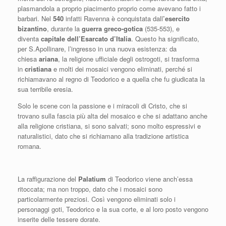
plasmandola a proprio piacimento proprio come avevano fatto i
barbari. Nel
540
infatti Ravenna è conquistata dall
’esercito
bizantino
, durante la
guerra greco-gotica
(535-553), e
diventa
capitale dell’Esarcato d’Italia
. Questo ha significato,
per S.Apollinare, l’ingresso in una nuova esistenza: da
chiesa
ariana
, la religione ufficiale degli ostrogoti, si trasforma
in
cristiana
e molti dei mosaici vengono eliminati, perché si
richiamavano al regno di Teodorico e a quella che fu giudicata la
sua terribile eresia.
Solo le scene con la passione e i miracoli di Cristo, che si
trovano sulla fascia più alta del mosaico e che si adattano anche
alla religione cristiana, si sono salvati; sono molto espressivi e
naturalistici, dato che si richiamano alla tradizione artistica
romana.
La raffigurazione del
Palatium
di Teodorico viene anch’essa
ritoccata; ma non troppo, dato che i mosaici sono
particolarmente preziosi. Così vengono eliminati solo i
personaggi goti, Teodorico e la sua corte, e al loro posto vengono
inserite delle tessere dorate.