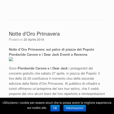
Notte d’Oro Primavera
Posted on
20 Aprile 2019
Notte d’Oro Primavera: sul palco di piazza del Popolo
Pierdavide Carone e i Dear Jack Eventi a Ravenna
Sono
Pierdavide Carone e i Dear Jack
i protagonisti del
concerto gratuito che sabato 27 aprile, in piazza del Popolo: il
live delle 22.30 costituisce il momento clou della seconda
edizione della Notte d’Oro Primavera. Al pubblico di cittadini e
turisti offriranno un’anteprima del loro tour estivo, che li vedrà
proporre dal vivo alcuni brani del loro repertorio e reinterpretazioni
dei classici della musica italiana. Il sodalizio tra Pierdavide
Utilizziamo i cookie per essere sicuri che tu possa avere la migliore esperienza
Carone e i Dear Jack è nato con la canzone “Caramelle”, che
sul nostro sito.
molto apprezzamento ha registrato tra il pubblico e numerosi
Ok
Informazioni
cantanti e artisti dopo l’esclusione dal Festival di Sanremo.