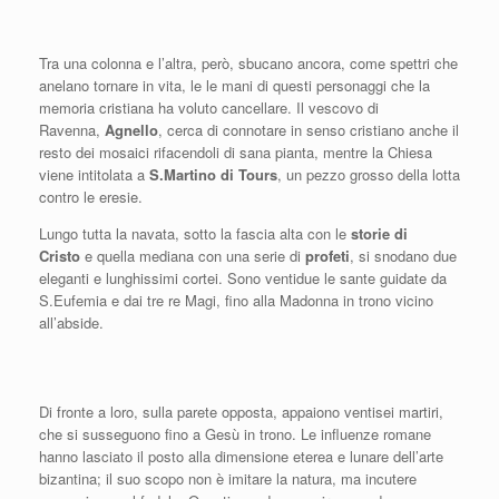
Tra una colonna e l’altra, però, sbucano ancora, come spettri che
anelano tornare in vita, le le mani di questi personaggi che la
memoria cristiana ha voluto cancellare. Il vescovo di
Ravenna,
Agnello
, cerca di connotare in senso cristiano anche il
resto dei mosaici rifacendoli di sana pianta, mentre la Chiesa
viene intitolata a
S.Martino di Tours
, un pezzo grosso della lotta
contro le eresie.
Lungo tutta la navata, sotto la fascia alta con le
storie di
Cristo
e quella mediana con una serie di
profeti
, si snodano due
eleganti e lunghissimi cortei. Sono ventidue le sante guidate da
S.Eufemia e dai tre re Magi, fino alla Madonna in trono vicino
all’abside.
Di fronte a loro, sulla parete opposta, appaiono ventisei martiri,
che si susseguono fino a Gesù in trono. Le influenze romane
hanno lasciato il posto alla dimensione eterea e lunare dell’arte
bizantina; il suo scopo non è imitare la natura, ma incutere