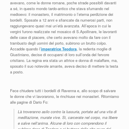
avevano, come le donne romane, poche strade possibili davanti
a sé, in questo mondo tardo-antico che stava sfumando nel
medioevo: il monastero, il matrimonio o l’eterna perdizione dei
bordelli. Sposate a 12 anni e sfiancate da numerosi parti, non
raggiungevano quasi mai un’età avanzata. All’epoca in cui le
vergini furono realizzate nel mosaico di S.Apollinare, le lavoranti
delle case di piacere, che certo avevano molto da fare con il
trambusto degli uomini del porto, subirono un brutto colpo.
Accadde quando l’
imperatrice Teodora
, la redenta moglie di
Giustiniano, decise di occuparsi di loro sull’onda del fervore
cristiano. La regina era stata un attrice e donna di malaffare, ma,
sposato il suo notevole amante, aveva deciso di mettere la testa
a posto.
Fece chiudere tutti i bordelli di Ravenna e, allo scopo di salvare
le donne che vi lavorarono, le rinchiuse nei monasteri. Ritorniamo
alle pagine di Dario Fo:
Là troveranno asilo contro la lussuria, portate ad una vita di
meditazione, murate vive. Si, carcerate nel corpo, ma libere
e salve nell’anima. Alcune di loro con comprendono il
sublime dono di Teodora e si buttano dalle alte mura del