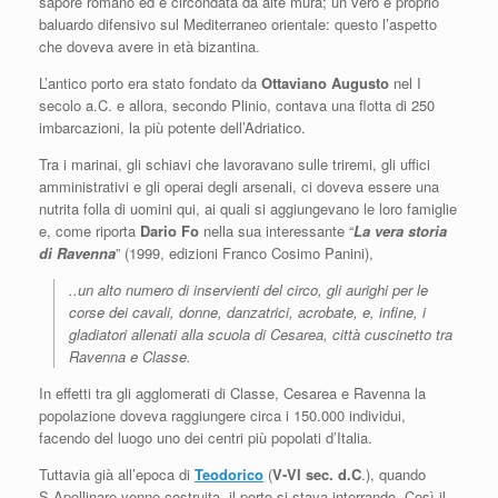
sapore romano ed è circondata da alte mura; un vero e proprio
baluardo difensivo sul Mediterraneo orientale: questo l’aspetto
che doveva avere in età bizantina.
L’antico porto era stato fondato da
Ottaviano Augusto
nel I
secolo a.C. e allora, secondo Plinio, contava una flotta di 250
imbarcazioni, la più potente dell’Adriatico.
Tra i marinai, gli schiavi che lavoravano sulle triremi, gli uffici
amministrativi e gli operai degli arsenali, ci doveva essere una
nutrita folla di uomini qui, ai quali si aggiungevano le loro famiglie
e, come riporta
Dario Fo
nella sua interessante “
La vera storia
di Ravenna
” (1999, edizioni Franco Cosimo Panini),
..un alto numero di inservienti del circo, gli aurighi per le
corse dei cavali, donne, danzatrici, acrobate, e, infine, i
gladiatori allenati alla scuola di Cesarea, città cuscinetto tra
Ravenna e
C
lasse.
In effetti tra gli agglomerati di Classe, Cesarea e Ravenna la
popolazione doveva raggiungere circa i 150.000 individui,
facendo del luogo uno dei centri più popolati d’Italia.
Tuttavia già all’epoca di
Teodorico
(
V-VI sec. d.C
.), quando
S.Apollinare venne costruita, il porto si stava interrando. Così il