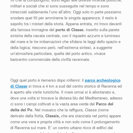
militari e sociali che si sono susseguite nel tempo e sono
intrecciati saldamente l’uno all’altro. Oggi solo in parte possiamo
snodare quei fili per ammirarne le singole apparenze; il resto è
sepolto tra i misteri della storia. Appena entrata, mi trovo davanti
alla famosa immagine del
porto di Classe
, inserito sulla parete
sinistra della navata centrale, con il riquadro azzurro e luminoso
del mare e le tre imbarcazioni che sfidano le leggi dello spazio e
della logica; riescono però, nell’estrema sintesi, a suggerire
un’atmosfera particolare, quella del porto antico, vivace
baricentro commerciale della civiltà ravennate.
Oggi quel porto è riemerso dopo millenni: il
parco archeologico
di Classe
si trova a 4 km a sud del centro storico di Ravenna ed
è aperto alle visite turistiche. Il mare ormai si è allontanato e,
dove una volta si trovava la distesa blu del Mediterraneo, adesso
ci sono i campi coltivati e la vasta area verde del
Parco del
delta del Po
. Nel mosaico che la raffigura, Classe (nome
derivato dalla flotta,
Classis,
che era stanziata nel porto) appare
come una vera e propria città e non solo come il prolungamento
di Ravenna sul mare. E’ un centro urbano ricco di edifici dal