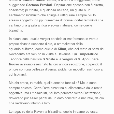
suggerisce
Gaetano Previati
. L’ispirazione spesso non è diretta,
cosciente; piuttosto, è qualcosa nell’aria, un gusto o un
sentimento indefinito che spinge a raffigurare sempre più lo
stesso soggetto: gruppi numerose di donne, cortei femminili che
vantano una grazia antica e sovrannaturale, come quelle
bizantina.
In alcuni casi, quelle vergini candide si trasformano in vere e
proprie divinità ricoperte d’oro, o ammaliatrici dallo
sguardo sulfureo, come quelle di
Klimt
, che del resto ai primi del
Novecento era venuto in visita a Ravenna. Qui l’
imperatrice
Teodora
della basilica
S.Vitale
e le
vergini
di
S. Apollinare
Nuovo
avevano esercitato la loro antica seduzione, colpendo il
pittore con una bellezza diversa, algida; un modello fascinoso a
cui ispirarsi.
Ma chi erano, in realtà, quelle antiche fanciulle? Me lo sono
sempre chiesto. Certo l’arte bizantina si allontanava dalla realtà
oggettiva, ma i mosaicisti, nel loro percorso verso l’astrazione,
dovevano pur esser partiti da un dato concreto e naturale, da ciò
che vedevano intorno a loro.
Le ragazze della Ravenna bizantina, quelle in carne ed ossa,