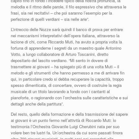
capito fino in fondo l’incedere tipico della nostra pronuncia, la
melodia e il ritmo delle parole, il filo espressivo che attraversa le
frasi, sia nei recitativi – che poi saranno l’esempio per la
perfezione di quelli verdiani – sia nelle arie”.
L’intreccio delle Nozze sarà quindi il banco di prova per entrare
nei meccanismi interpretativi dell’opera italiana, attraverso la
lezione di chi, come Riccardo Muti, ha avuto a propria volta la
fortuna di apprenderne i segreti da un maestro quale Antonino
Votto, a lungo collaboratore di Arturo Toscanini, diretto
depositario del lascito verdiano. “Mi sento in dovere di
trasmettere ai giovani – ha spiegato più di una volta Muti – il
metodo e gli strumenti che hanno permesso a me di arrivare fin
qui, in particolare credo si debba recuperare la capacità, troppo
spesso dimenticata, di concertare, ovvero di costruire la regia
musicale di un titolo lavorando a fondo con i cantanti al
pianoforte, o ragionando con l’orchestra sulle caratteristiche e sui
dettagli anche della partitura”.
Del resto, quello della formazione e della trasmissione del sapere
ai giovani è un punto fermo nell’attività di Riccardo Muti: lo
testimonia l’Orchestra Giovanile Luigi Cherubini nata per suo
volere ben tre lustri fa. Un’orchestra da cui sono passati finora
oltre 700 giovani musicisti, in molti casi poi approdati alla