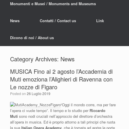
Monumenti e Musei / Monuments and Museums
News
Contatti / Contact us
Link
Dicono di noi / About us
Category Archives:
News
MUSICA Fino al 2 agosto l’Accademia di
Muti emoziona l’Alighieri di Ravenna con
Le nozze di Figaro
Posted on
26 Luglio 2019
“Oggi il mondo corre, ma per fare
l’opera ci vuole tempo”. Il tempo e lo studio per
Riccardo
Muti
sono nodi cruciali nell’approccio del direttore d’orchestra
all’opera in musica. Ed è proprio attorno a tali principi che ruota
la sua
Italian Opera Academy
, che è tornata ad aprire le porte