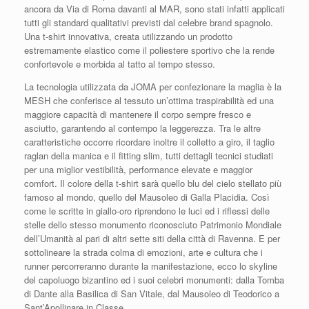
ancora da Via di Roma davanti al MAR, sono stati infatti applicati
tutti gli standard qualitativi previsti dal celebre brand spagnolo.
Una t-shirt innovativa, creata utilizzando un prodotto
estremamente elastico come il poliestere sportivo che la rende
confortevole e morbida al tatto al tempo stesso.
La tecnologia utilizzata da JOMA per confezionare la maglia è la
MESH che conferisce al tessuto un’ottima traspirabilità ed una
maggiore capacità di mantenere il corpo sempre fresco e
asciutto, garantendo al contempo la leggerezza. Tra le altre
caratteristiche occorre ricordare inoltre il colletto a giro, il taglio
raglan della manica e il fitting slim, tutti dettagli tecnici studiati
per una miglior vestibilità, performance elevate e maggior
comfort. Il colore della t-shirt sarà quello blu del cielo stellato più
famoso al mondo, quello del Mausoleo di Galla Placidia. Così
come le scritte in giallo-oro riprendono le luci ed i riflessi delle
stelle dello stesso monumento riconosciuto Patrimonio Mondiale
dell’Umanità al pari di altri sette siti della città di Ravenna. E per
sottolineare la strada colma di emozioni, arte e cultura che i
runner percorreranno durante la manifestazione, ecco lo skyline
del capoluogo bizantino ed i suoi celebri monumenti: dalla Tomba
di Dante alla Basilica di San Vitale, dal Mausoleo di Teodorico a
Sant’Apollinare in Classe.