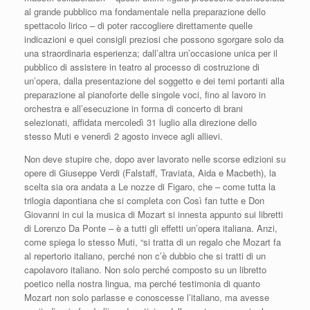
al grande pubblico ma fondamentale nella preparazione dello
spettacolo lirico – di poter raccogliere direttamente quelle
indicazioni e quei consigli preziosi che possono sgorgare solo da
una straordinaria esperienza; dall’altra un’occasione unica per il
pubblico di assistere in teatro al processo di costruzione di
un’opera, dalla presentazione del soggetto e dei temi portanti alla
preparazione al pianoforte delle singole voci, fino al lavoro in
orchestra e all’esecuzione in forma di concerto di brani
selezionati, affidata mercoledì 31 luglio alla direzione dello
stesso Muti e venerdì 2 agosto invece agli allievi.
Non deve stupire che, dopo aver lavorato nelle scorse edizioni su
opere di Giuseppe Verdi (Falstaff, Traviata, Aida e Macbeth), la
scelta sia ora andata a Le nozze di Figaro, che – come tutta la
trilogia dapontiana che si completa con Così fan tutte e Don
Giovanni in cui la musica di Mozart si innesta appunto sui libretti
di Lorenzo Da Ponte – è a tutti gli effetti un’opera italiana. Anzi,
come spiega lo stesso Muti, “si tratta di un regalo che Mozart fa
al repertorio italiano, perché non c’è dubbio che si tratti di un
capolavoro italiano. Non solo perché composto su un libretto
poetico nella nostra lingua, ma perché testimonia di quanto
Mozart non solo parlasse e conoscesse l’italiano, ma avesse