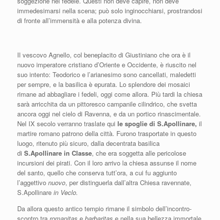
soggezione nel fedele. Questi non deve capire, non deve
immedesimarsi nella scena; può solo inginocchiarsi, prostrandosi
di fronte all’immensità e alla potenza divina.
Il vescovo Agnello, col beneplacito di Giustiniano che ora è il
nuovo imperatore cristiano d’Oriente e Occidente, è riuscito nel
suo intento: Teodorico e l’arianesimo sono cancellati, maledetti
per sempre, e la basilica è epurata. Lo splendore dei mosaici
rimane ad abbagliare i fedeli, oggi come allora. Più tardi la chiesa
sarà arricchita da un pittoresco campanile cilindrico, che svetta
ancora oggi nel cielo di Ravenna, e da un portico rinascimentale.
Nel IX secolo verranno traslate qui
le
spoglie di S.Apollinare,
il
martire romano patrono della città. Furono trasportate in questo
luogo, ritenuto più sicuro, dalla decentrata basilica
di
S.Apollinare in Classe
, che era soggetta alle pericolose
incursioni dei pirati. Con il loro arrivo la chiesa assunse il nome
del santo, quello che conserva tutt’ora, a cui fu aggiunto
l’aggettivo
nuovo
, per distinguerla dall’altra Chiesa ravennate,
S.Apollinare
in Veclo.
Da allora questo antico tempio rimane il simbolo dell’incontro-
scontro tra
romanitas
e
barbaritas
e nella sua bellezza immortale