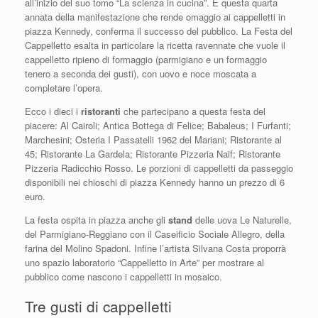
all’inizio del suo tomo “La scienza in cucina”. E questa quarta
annata della manifestazione che rende omaggio ai cappelletti in
piazza Kennedy, conferma il successo del pubblico. La Festa del
Cappelletto esalta in particolare la ricetta ravennate che vuole il
cappelletto ripieno di formaggio (parmigiano e un formaggio
tenero a seconda dei gusti), con uovo e noce moscata a
completare l’opera.
Ecco i dieci i
ristoranti
che partecipano a questa festa del
piacere: Al Cairoli; Antica Bottega di Felice; Babaleus; I Furfanti;
Marchesini; Osteria I Passatelli 1962 del Mariani; Ristorante al
45; Ristorante La Gardela; Ristorante Pizzeria Naif; Ristorante
Pizzeria Radicchio Rosso. Le porzioni di cappelletti da passeggio
disponibili nei chioschi di piazza Kennedy hanno un prezzo di 6
euro.
La festa ospita in piazza anche gli
stand
delle uova Le Naturelle,
del Parmigiano-Reggiano con il Caseificio Sociale Allegro, della
farina del Molino Spadoni. Infine l’artista Silvana Costa proporrà
uno spazio laboratorio “Cappelletto in Arte” per mostrare al
pubblico come nascono i cappelletti in mosaico.
Tre gusti di cappelletti