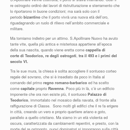
re ostrogoto ordinò dei lavori di ristrutturazione e sterramento che
lo riportarono in buone condizioni; ma sarà solo con il
periodo
bizantino
che il porto vivrà una nuova età dell’oro,
riguadagnando un ruolo di rilievo nell’ambito commerciale e
militare.
Ma torniamo indietro per un attimo. S.Apollinare Nuovo ha avuto
tante vite, quella più antica e misteriosa appartiene all’epoca
della sua nascita, quando viene eretta come
cappella di
corte
di
Teodorico, re de
gli ostro
goti
,
tra il 493 e i primi del
secolo VI.
Tra le sue mura, la chiesa è solita accogliere il sontuoso corteo
regale del sovrano, che si è insediato da poco in Italia al
comando del primo
regno romano-barbarico
ed ha scelto
come
capitale
proprio
Ravenna
. Poco più in là, c’è un edificio
imponente che ora non esiste più, il sontuoso
Palazzo di
Teodorico
, immortalato nel mosaico della navata, di fronte alla
raffigurazione di Classe. Sono molti gli edifici che il re fa erigere
in città, creando un vero e proprio quartiere ariano e goto,
parallelo a quello cristiano. Ma siamo in un età violenta ed
oscura, caratterizzata da cambiamenti repentini, e presto, con la
morte del re ostrogoto, nuovi dominatori si imporranno sulla città,