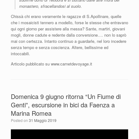
monastero, sfracellandosi al suolo.
Chissà chi erano veramente le ragazze di S.Apollinare, quelle
che i mosaicisti tennero a modello, forse le stesse che entravano
qui ogni giorno per assistere alla messa? Sante, martiri, giovani
mogli, donne cadute e redente dalla conversione…. non lo saprò
mai con certezza. Intanto continuo a guardarle, nel loro incedere
senza tempo e senza coscienza. Altere, bellissime ed
intoccabili.
Articolo pubblicato su www.carnetdevoyage.it
Domenica 9 giugno ritorna “Un Fiume di
Genti”, escursione in bici da Faenza a
Marina Romea
Posted on
31 Maggio 2019