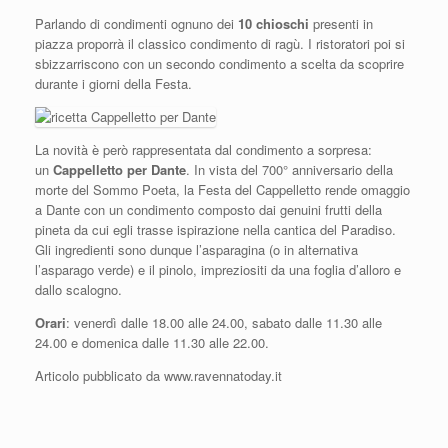
Parlando di condimenti ognuno dei
10 chioschi
presenti in
piazza proporrà il classico condimento di ragù. I ristoratori poi si
sbizzarriscono con un secondo condimento a scelta da scoprire
durante i giorni della Festa.
La novità è però rappresentata dal condimento a sorpresa:
un
Cappelletto per Dante
. In vista del 700° anniversario della
morte del Sommo Poeta, la Festa del Cappelletto rende omaggio
a Dante con un condimento composto dai genuini frutti della
pineta da cui egli trasse ispirazione nella cantica del Paradiso.
Gli ingredienti sono dunque l’asparagina (o in alternativa
l’asparago verde) e il pinolo, impreziositi da una foglia d’alloro e
dallo scalogno.
Orari
: venerdì dalle 18.00 alle 24.00, sabato dalle 11.30 alle
24.00 e domenica dalle 11.30 alle 22.00.
Articolo pubblicato da www.ravennatoday.it