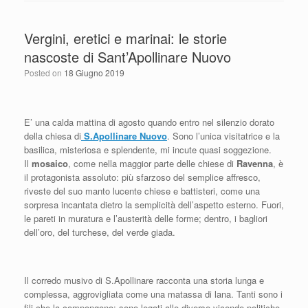
Vergini, eretici e marinai: le storie
nascoste di Sant’Apollinare Nuovo
Posted on
18 Giugno 2019
E’ una calda mattina di agosto quando entro nel silenzio dorato
della chiesa di
S.Apollinare Nuovo
. Sono l’unica visitatrice e la
basilica, misteriosa e splendente, mi incute quasi soggezione.
Il
mosaico
, come nella maggior parte delle chiese di
Ravenna
, è
il protagonista assoluto: più sfarzoso del semplice affresco,
riveste del suo manto lucente chiese e battisteri, come una
sorpresa incantata dietro la semplicità dell’aspetto esterno. Fuori,
le pareti in muratura e l’austerità delle forme; dentro, i bagliori
dell’oro, del turchese, del verde giada.
Il corredo musivo di S.Apollinare racconta una storia lunga e
complessa, aggrovigliata come una matassa di lana. Tanti sono i
fili che la compongono; sono legati alle diverse vicende politiche,