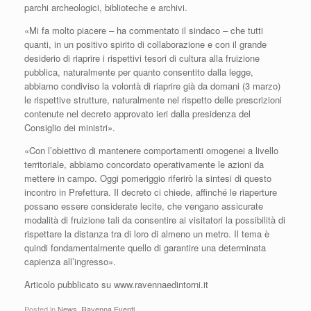
parchi archeologici, biblioteche e archivi.
«Mi fa molto piacere – ha commentato il sindaco – che tutti
quanti, in un positivo spirito di collaborazione e con il grande
desiderio di riaprire i rispettivi tesori di cultura alla fruizione
pubblica, naturalmente per quanto consentito dalla legge,
abbiamo condiviso la volontà di riaprire già da domani (3 marzo)
le rispettive strutture, naturalmente nel rispetto delle prescrizioni
contenute nel decreto approvato ieri dalla presidenza del
Consiglio dei ministri».
«Con l’obiettivo di mantenere comportamenti omogenei a livello
territoriale, abbiamo concordato operativamente le azioni da
mettere in campo. Oggi pomeriggio riferirò la sintesi di questo
incontro in Prefettura. Il decreto ci chiede, affinché le riaperture
possano essere considerate lecite, che vengano assicurate
modalità di fruizione tali da consentire ai visitatori la possibilità di
rispettare la distanza tra di loro di almeno un metro. Il tema è
quindi fondamentalmente quello di garantire una determinata
capienza all’ingresso».
Articolo pubblicato su www.ravennaedintorni.it
Posted in
News
,
Ravenna Eventi
.