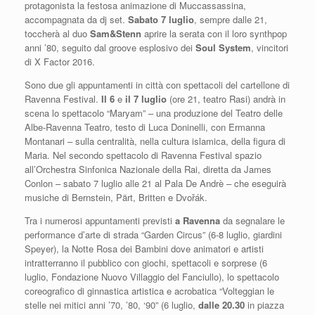
protagonista la festosa animazione di Muccassassina,
accompagnata da dj set.
Sabato 7 luglio
, sempre dalle 21,
toccherà al duo
Sam&Stenn
aprire la serata con il loro synthpop
anni ’80, seguito dal groove esplosivo dei
Soul System
, vincitori
di X Factor 2016.
Sono due gli appuntamenti in città con spettacoli del cartellone di
Ravenna Festival.
Il 6
e
il 7 luglio
(ore 21, teatro Rasi) andrà in
scena lo spettacolo “Maryam” – una produzione del Teatro delle
Albe-Ravenna Teatro, testo di Luca Doninelli, con Ermanna
Montanari – sulla centralità, nella cultura islamica, della figura di
Maria. Nel secondo spettacolo di Ravenna Festival spazio
all’Orchestra Sinfonica Nazionale della Rai, diretta da James
Conlon – sabato 7 luglio alle 21 al Pala De Andrè – che eseguirà
musiche di Bernstein, Pärt, Britten e Dvořák.
Tra i numerosi appuntamenti previsti
a Ravenna
da segnalare le
performance d’arte di strada “Garden Circus” (6-8 luglio, giardini
Speyer), la Notte Rosa dei Bambini dove animatori e artisti
intratterranno il pubblico con giochi, spettacoli e sorprese (6
luglio, Fondazione Nuovo Villaggio del Fanciullo), lo spettacolo
coreografico di ginnastica artistica e acrobatica “Volteggian le
stelle nei mitici anni ’70, ’80, ‘90” (6 luglio,
dalle 20.30
in piazza