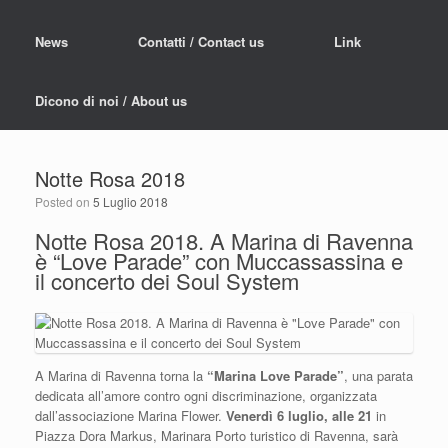
News
Contatti / Contact us
Link
Dicono di noi / About us
Notte Rosa 2018
Posted on
5 Luglio 2018
Notte Rosa 2018. A Marina di Ravenna
è “Love Parade” con Muccassassina e
il concerto dei Soul System
A Marina di Ravenna torna la
“Marina Love Parade”
, una parata
dedicata all’amore contro ogni discriminazione, organizzata
dall’associazione Marina Flower.
Venerdì 6 luglio, alle 21
in
Piazza Dora Markus, Marinara Porto turistico di Ravenna, sarà