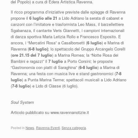
del Popolo) a cura di Edera Artistica Ravenna.
Il ricco programma d’iniziative previste dalle spiagge di Ravenna
propone il
6 luglio alle 21
a Lido Adriano la serata di cabaret e
canzoni con l’imitatore e trasformista Leo Mass, il barzellettiere
Sgabanaza, il cantante Veris Giannetti, i campioni internazionali
di danza sportiva Maria Letizia Rollo e Francesco Esposito. E
ancora, i “Mercatini Rosa” a Casalborsetti (
6 luglio
) e Marina di
Ravenna (
6-8 luglio)
; lo spettacolo del Gruppo Arcangelo Corelli
(
ore 21.15 del 7 luglio
) a Marina Romea; la “Notte Rosa dei
Bambini e ragazzi” il
7 luglio
a Porto Corsini; le proposte
“Gastronomia con piatti di Saraghina” (
6-8 luglio
) a Marina di
Ravenna; una festa con musica live e stand gastronomici (
7-8
luglio
) a Punta Marina Terme; spettacoli musicali a Lido Adriano
(
7-8 luglio
) e Lido di Classe (6 luglio).
Soul System
Articolo pubblicato su www.ravennanotizie.it
Posted in
News
,
Ravenna Eventi
,
Senza categoria
.